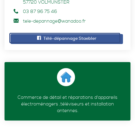
57720
VOLMUNSTER
03 87 96 75 46
tele-depannage@wanadoo.fr
Télé-dépannage Staebler
Commerce de détail et réparations d'appareils
électroménagers ,téléviseurs et installation
antennes.