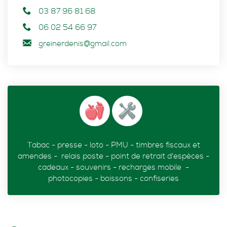
03 87 96 81 68
06 02 54 66 97
greinerdenis@gmail.com
Tabac - presse - loto - PMU - timbres fiscaux et
amendes - relais poste - point de retrait d'espèces -
cadeaux - souvenirs - recharges mobile -
photocopies - boissons - confiseries