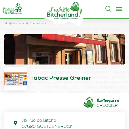
Annuaire
Goetzenbruck
Tabac Presse Greiner
Partenaire
CHÉQUIER
7b, rue de Bitche
57620
GOETZENBRUCK