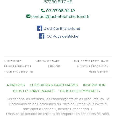
57230
BITCHE
03 87 96 34 12
contact@jachetebitcherland.fr
J'achète Bitcherland
CC Pays de Bitche
ALIMENTAIRE
ARTISANAT D'ART
BAR, CAFÉ & RESTAURANT
BEAUTÉ & BIEN-ÊTRE
SERVICES
MAISON & DÉCORATION
MODE & ACCESSOIRES
HÉBERGEMENT
A PROPOS
CHÉQUIERS & PARTENAIRES
INSCRIPTION
TOUS LES PARTENAIRES
TOUS LES COMMERCES
Soutenons les artisans, les commerçants et les producteurs. La
Communauté de Communes du Pays de Bitche vous invite à
participer à l’action « j’achète Bitcherland ! ».
Dans cette période de crise et de préparation des fêtes de Noël,