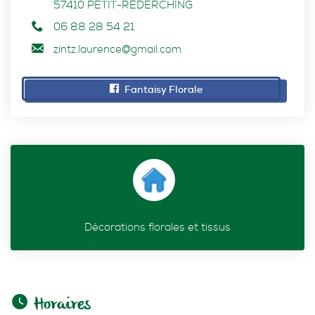
57410
PETIT-RÉDERCHING
06 88 28 54 21
zintz.laurence@gmail.com
Fantaisy Florale
Décorations florales et tissus
Horaires