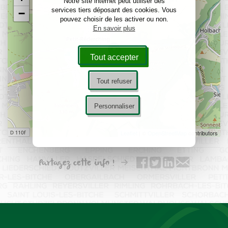
Notre site internet peut utiliser des
services tiers déposant des cookies. Vous
−
pouvez choisir de les activer ou non.
En savoir plus
Tout accepter
Tout refuser
Personnaliser
Leaflet
| ©
OpenStreetMap
contributors
Partagez cette info !